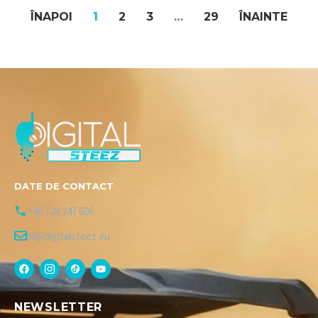
ÎNAPOI
1
2
3
…
29
ÎNAINTE
DATE DE CONTACT
+40 728 247 606
hi@digitalsteez.eu
NEWSLETTER