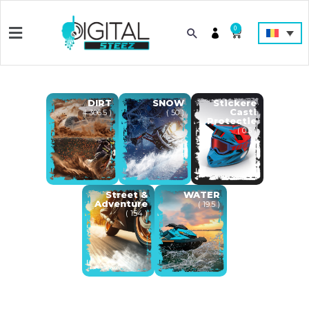
0
DIRT
SNOW
Stickere
Casti
( 306.5 )
( 50 )
Protectie
( 0.5 )
Street &
WATER
Adventure
( 19.5 )
( 154 )