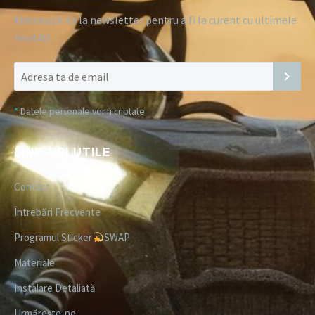
Abonează-te la newsletter pentru a fi la curent cu ultimele
noutăți:
*
Datele personale vor fi criptate
LINK-URI UTILE
Contact
Întrebări Frecvente
Programul Sticker
SWAP
Materiale
Instalare Detaliată
Urmărește-ne