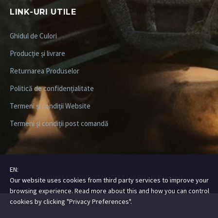
LINK-URI UTILE
Ghidul de Culori
Producție și livrare
Returnarea Produselor
Politică de confidențialitate
Termeni și condiții Website
Termeni și condiții post comandă
EN:
Copyright ©2026
DIGITALSTEEZ
| All Rights Rserved
Our website uses cookies from third party services to improve your
browsing experience. Read more about this and how you can control
cookies by clicking "Privacy Preferences".