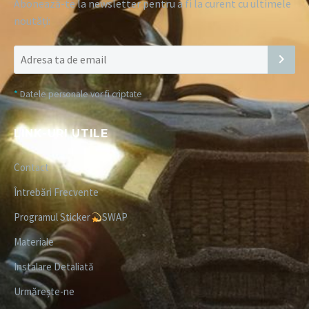
Abonează-te la newsletter pentru a fi la curent cu ultimele
noutăți:
*
Datele personale vor fi criptate
LINK-URI UTILE
Contact
Întrebări Frecvente
Programul Sticker
SWAP
Materiale
Instalare Detaliată
Urmărește-ne