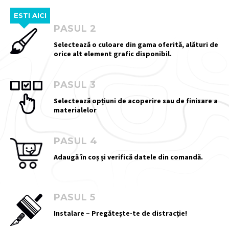
ESTI AICI
PASUL 2
Selectează o culoare din gama oferită, alături de
orice alt element grafic disponibil.
PASUL 3
Selectează opțiuni de acoperire sau de finisare a
materialelor
PASUL 4
Adaugă în coș și verifică datele din comandă.
PASUL 5
Instalare – Pregătește-te de distracție!