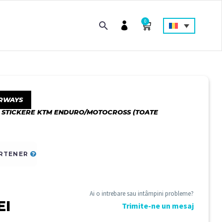
0
RWAYS
 STICKERE KTM ENDURO/MOTOCROSS (TOATE
ARTENER
Ai o intrebare sau intâmpini probleme?
EI
Trimite-ne un mesaj