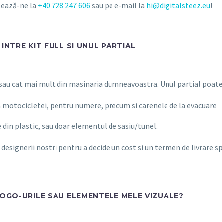
ctează-ne la
+40 728 247 606
sau pe e-mail la
hi@digitalsteez.eu
!
INTRE KIT FULL SI UNUL PARTIAL
 sau cat mai mult din masinaria dumneavoastra. Unul partial poate 
a motocicletei, pentru numere, precum si carenele de la evacuare
 din plastic, sau doar elementul de sasiu/tunel.
 designerii nostri pentru a decide un cost si un termen de livrare s
LOGO-URILE SAU ELEMENTELE MELE VIZUALE?