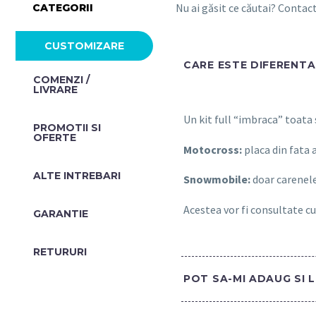
Nu ai găsit ce căutai? Conta
CATEGORII
CUSTOMIZARE
CARE ESTE DIFERENTA 
COMENZI /
LIVRARE
Un kit full “imbraca” toata
PROMOTII SI
OFERTE​
Motocross:
placa din fata 
ALTE INTREBARI​
Snowmobile:
doar carenele
Acestea vor fi consultate cu
GARANTIE
RETURURI
POT SA-MI ADAUG SI 