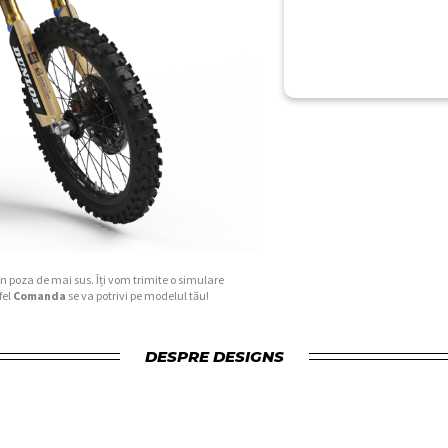
în poza de mai sus. Îți vom trimite o simulare
fel
Comanda
se va potrivi pe modelul tău!
DESPRE DESIGNS