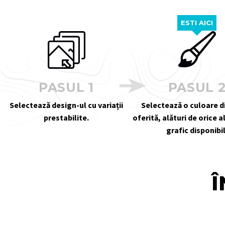
ESTI AICI
PASUL 1
PASUL 
Selectează design-ul cu variații
Selectează o culoare 
prestabilite.
oferită, alături de orice 
grafic disponibil
Î