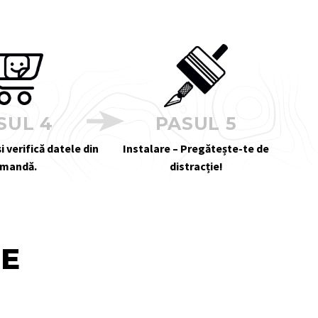
SUL 4
PASUL 5
i verifică datele din
Instalare – Pregătește-te de
mandă.
distracție!
TE