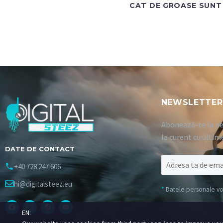
CAT DE GROASE SUNT 
NEWSLETTER
Abonează-te la ne
la curent cu ultim
DATE DE CONTACT
+40 728 247 606
hi@digitalsteez.eu
*
Datele personale vor 
EN: