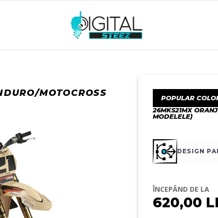
ENDURO/MOTOCROSS
POPULAR COLO
26MKS21MX ORANJ
MODELELE)
DESIGN P
ÎNCEPÂND DE LA
620,00
L