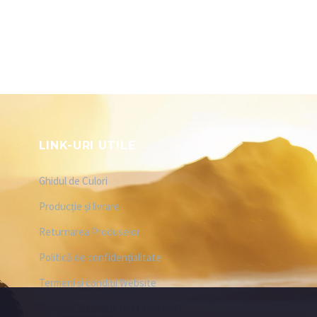
LINK-URI UTILE
Ghidul de Culori
Producție și livrare
Returnarea Produselor
Politică de confidențialitate
Termeni și condiții Website
Termeni și condiții post comandă