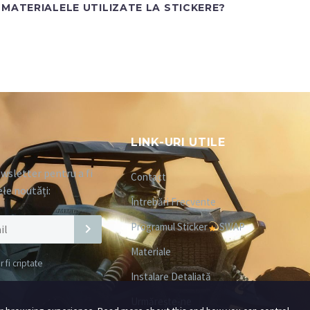
MATERIALELE UTILIZATE LA STICKERE?
LINK-URI UTILE
wsletter pentru a fi
Contact
ele noutăți:
Întrebări Frecvente
Programul Sticker
SWAP
Materiale
fi criptate
Instalare Detaliată
Urmărește-ne