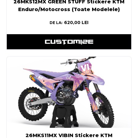
26MKS12MX GREEN STUFF Stickere KTM
Enduro/Motocross (Toate Modelele)
620,00
LEI
DE LA:
CUSTOMIZE
26MKS11MX VIBIN Stickere KTM