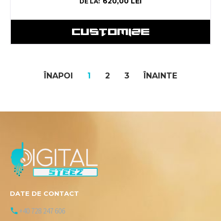
620,00
LEI
DE LA:
CUSTOMIZE
ÎNAPOI
1
2
3
ÎNAINTE
DATE DE CONTACT
+40 728 247 606