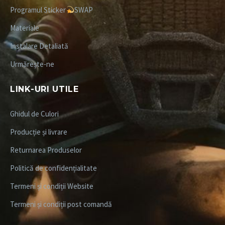
Programul Sticker
SWAP
Materiale
Instalare Detaliată
Urmărește-ne
LINK-URI UTILE
Ghidul de Culori
Producție și livrare
Returnarea Produselor
Politică de confidențialitate
Termeni și condiții Website
Termeni și condiții post comandă