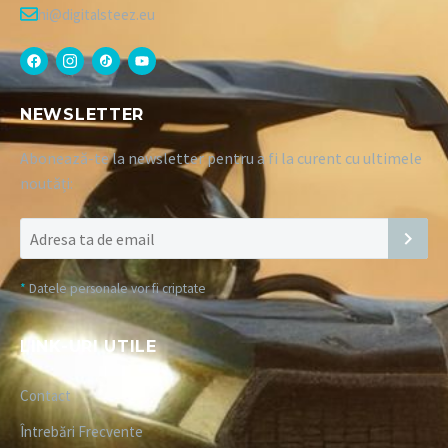
hi@digitalsteez.eu
NEWSLETTER
Abonează-te la newsletter pentru a fi la curent cu ultimele
noutăți:
*
Datele personale vor fi criptate
LINK-URI UTILE
Contact
Întrebări Frecvente