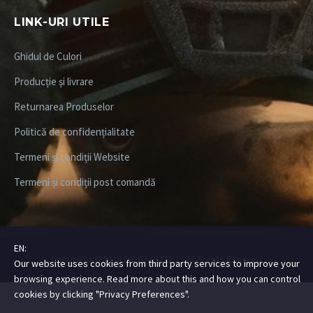
LINK-URI UTILE
Ghidul de Culori
Producție și livrare
Returnarea Produselor
Politică de confidențialitate
Termeni și condiții Website
Termeni și condiții post comandă
EN:
Copyright ©2026
DIGITALSTEEZ
| All Rights Rserved
Our website uses cookies from third party services to improve your
browsing experience. Read more about this and how you can control
cookies by clicking "Privacy Preferences".