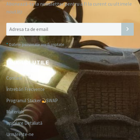
Abonează-te la newsletter pentru a fi la curent cu ultimele
noutăți:
*
Datele personale vor fi criptate
LINK-URI UTILE
Contact
Întrebări Frecvente
Programul Sticker
SWAP
Materiale
Instalare Detaliată
Urmărește-ne