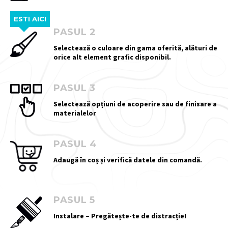
ESTI AICI
PASUL 2
Selectează o culoare din gama oferită, alături de
orice alt element grafic disponibil.
PASUL 3
Selectează opțiuni de acoperire sau de finisare a
materialelor
PASUL 4
Adaugă în coș și verifică datele din comandă.
PASUL 5
Instalare – Pregătește-te de distracție!