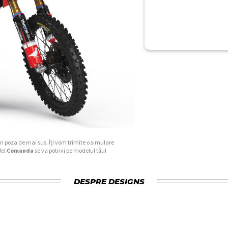
în poza de mai sus. Îți vom trimite o simulare
fel
Comanda
se va potrivi pe modelul tău!
DESPRE DESIGNS