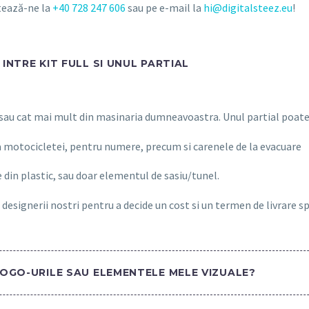
ctează-ne la
+40 728 247 606
sau pe e-mail la
hi@digitalsteez.eu
!
INTRE KIT FULL SI UNUL PARTIAL
 sau cat mai mult din masinaria dumneavoastra. Unul partial poate 
a motocicletei, pentru numere, precum si carenele de la evacuare
 din plastic, sau doar elementul de sasiu/tunel.
 designerii nostri pentru a decide un cost si un termen de livrare s
LOGO-URILE SAU ELEMENTELE MELE VIZUALE?