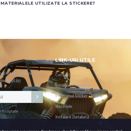
MATERIALELE UTILIZATE LA STICKERE?
LINK-URI UTILE
wsletter pentru a fi
Contact
ele noutăți:
Întrebări Frecvente
Programul Sticker
SWAP
Materiale
fi criptate
Instalare Detaliată
Urmărește-ne