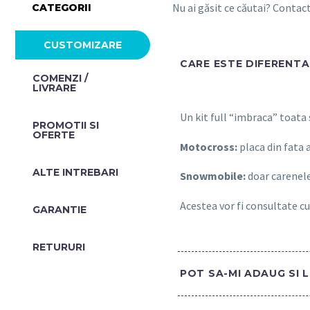
Nu ai găsit ce căutai? Conta
CATEGORII
CUSTOMIZARE
CARE ESTE DIFERENTA 
COMENZI /
LIVRARE
Un kit full “imbraca” toata
PROMOTII SI
OFERTE​
Motocross:
placa din fata 
ALTE INTREBARI​
Snowmobile:
doar carenele
Acestea vor fi consultate cu
GARANTIE
RETURURI
POT SA-MI ADAUG SI 