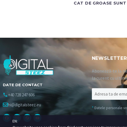
CAT DE GROASE SUNT 
NEWSLETTER
Abonează-te la ne
la curent cu ultim
DATE DE CONTACT
+40 728 247 606
hi@digitalsteez.eu
*
Datele personale vor 
EN: