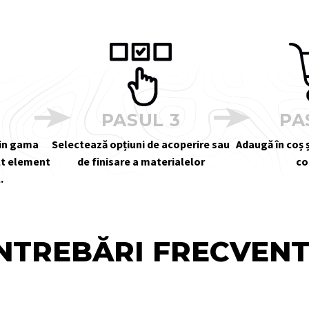
2
PASUL 3
PA
din gama
Selectează opțiuni de acoperire sau
Adaugă în coș ș
alt element
de finisare a materialelor
co
.
NTREBĂRI FRECVEN