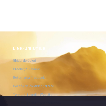
LINK-URI UTILE
Ghidul de Culori
Producție și livrare
Returnarea Produselor
Politică de confidențialitate
Termeni și condiții Website
Termeni și condiții post comandă