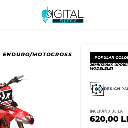
TM ENDURO/MOTOCROSS
POPULAR COLO
26MKS10MX UPRIS
MODELELE)
DESIGN P
ÎNCEPÂND DE LA
620,00
L