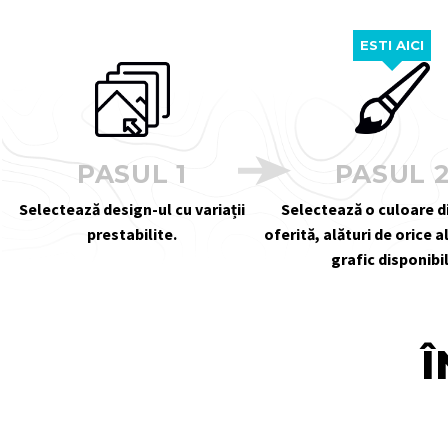
ESTI AICI
PASUL 1
PASUL 
Selectează design-ul cu variații
Selectează o culoare 
prestabilite.
oferită, alături de orice 
grafic disponibil
Î