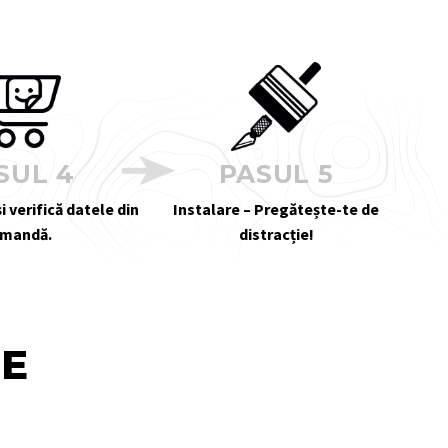
SUL 4
PASUL 5
i verifică datele din
Instalare – Pregătește-te de
mandă.
distracție!
TE