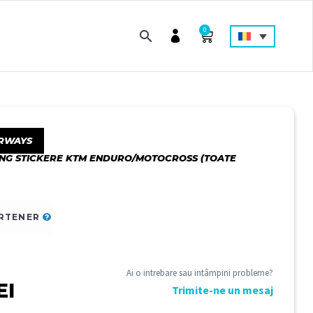
0
RWAYS
ING STICKERE KTM ENDURO/MOTOCROSS (TOATE
ARTENER
Ai o intrebare sau intâmpini probleme?
EI
Trimite-ne un mesaj