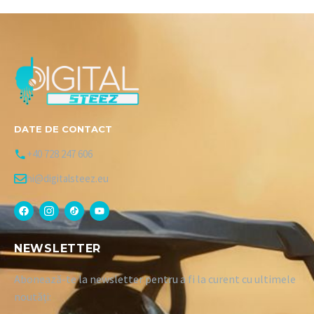
DATE DE CONTACT
+40 728 247 606
hi@digitalsteez.eu
NEWSLETTER
Abonează-te la newsletter pentru a fi la curent cu ultimele
noutăți: