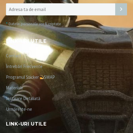
*
Datele personale vor fi criptate
LINK-URI UTILE
Contact
Întrebări Frecvente
Programul Sticker
SWAP
Materiale
Instalare Detaliată
Urmărește-ne
LINK-URI UTILE