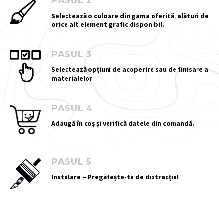
PASUL 2
Selectează o culoare din gama oferită, alături de
orice alt element grafic disponibil.
PASUL 3
Selectează opțiuni de acoperire sau de finisare a
materialelor
PASUL 4
Adaugă în coș și verifică datele din comandă.
PASUL 5
Instalare – Pregătește-te de distracție!