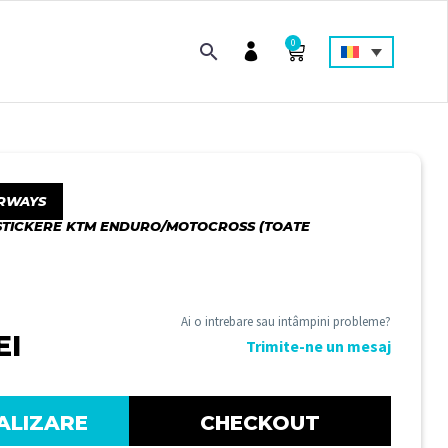
0
RWAYS
STICKERE KTM ENDURO/MOTOCROSS (TOATE
Ai o intrebare sau intâmpini probleme?
EI
Trimite-ne un mesaj
ALIZARE
CHECKOUT