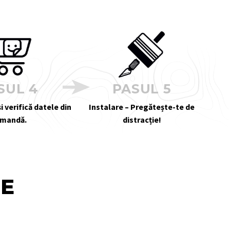
SUL 4
PASUL 5
i verifică datele din
Instalare – Pregătește-te de
mandă.
distracție!
TE