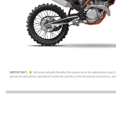
IMPORTANT:
Simulare afișată! Modelul tău poate să nu fie reprezentat exact 
personalizată pentru aprobare înainte de a printa și trimite personalizarea ta, ast