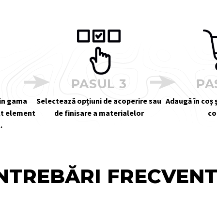
2
PASUL 3
PA
din gama
Selectează opțiuni de acoperire sau
Adaugă în coș ș
alt element
de finisare a materialelor
co
.
NTREBĂRI FRECVEN