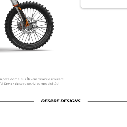
în poza de mai sus. Îți vom trimite o simulare
fel
Comanda
se va potrivi pe modelul tău!
DESPRE DESIGNS