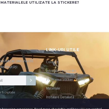
MATERIALELE UTILIZATE LA STICKERE?
LINK-URI UTILE
wsletter pentru a fi
Contact
ele noutăți:
Întrebări Frecvente
Programul Sticker
SWAP
Materiale
fi criptate
Instalare Detaliată
Urmărește-ne