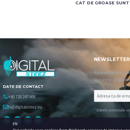
CAT DE GROASE SUNT 
NEWSLETTER
Abonează-te la ne
la curent cu ultim
DATE DE CONTACT
+40 728 247 606
hi@digitalsteez.eu
*
Datele personale vor 
EN: