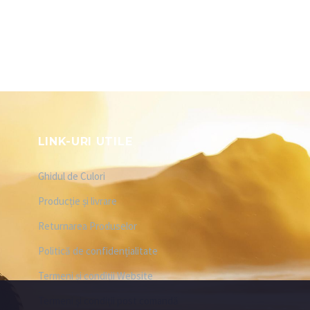
LINK-URI UTILE
Ghidul de Culori
Producție și livrare
Returnarea Produselor
Politică de confidențialitate
Termeni și condiții Website
Termeni și condiții post comandă