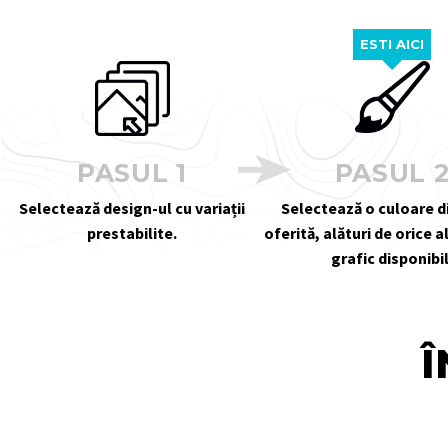
ESTI AICI
PASUL 1
PASUL 
Selectează design-ul cu variații
Selectează o culoare 
prestabilite.
oferită, alături de orice 
grafic disponibil
Î