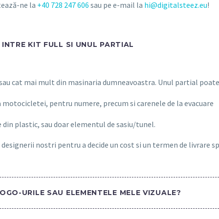
ctează-ne la
+40 728 247 606
sau pe e-mail la
hi@digitalsteez.eu
!
INTRE KIT FULL SI UNUL PARTIAL
 sau cat mai mult din masinaria dumneavoastra. Unul partial poate 
a motocicletei, pentru numere, precum si carenele de la evacuare
 din plastic, sau doar elementul de sasiu/tunel.
 designerii nostri pentru a decide un cost si un termen de livrare s
LOGO-URILE SAU ELEMENTELE MELE VIZUALE?