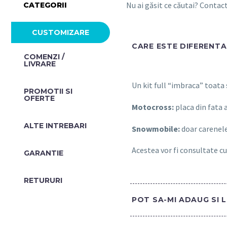
Nu ai găsit ce căutai? Conta
CATEGORII
CUSTOMIZARE
CARE ESTE DIFERENTA 
COMENZI /
LIVRARE
Un kit full “imbraca” toata
PROMOTII SI
OFERTE​
Motocross:
placa din fata 
ALTE INTREBARI​
Snowmobile:
doar carenele
Acestea vor fi consultate cu
GARANTIE
RETURURI
POT SA-MI ADAUG SI 