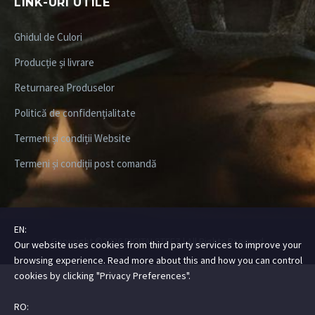
LINK-URI UTILE
Ghidul de Culori
Producție și livrare
Returnarea Produselor
Politică de confidențialitate
Termeni și condiții Website
Termeni și condiții post comandă
EN:
Copyright ©2026
DIGITALSTEEZ
| All Rights Rserved
Our website uses cookies from third party services to improve your
browsing experience. Read more about this and how you can control
cookies by clicking "Privacy Preferences".
RO: