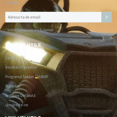
noutăți:
*
Datele personale vor fi criptate
LINK-URI UTILE
Contact
Întrebări Frecvente
Programul Sticker
SWAP
Materiale
Instalare Detaliată
Urmărește-ne