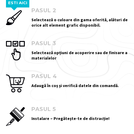
ESTI AICI
PASUL 2
Selectează o culoare din gama oferită, alături de
orice alt element grafic disponibil.
PASUL 3
Selectează opțiuni de acoperire sau de finisare a
materialelor
PASUL 4
Adaugă în coș și verifică datele din comandă.
PASUL 5
Instalare – Pregătește-te de distracție!