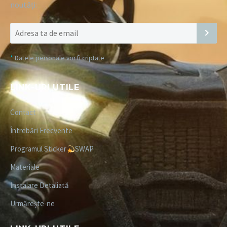
noutăți:
*
Datele personale vor fi criptate
LINK-URI UTILE
Contact
Întrebări Frecvente
Programul Sticker
SWAP
Materiale
Instalare Detaliată
Urmărește-ne