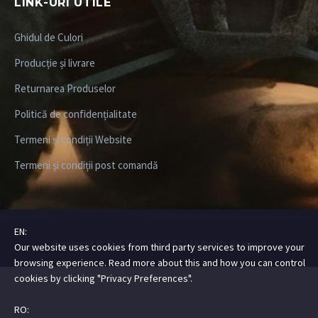
LINK-URI UTILE
Ghidul de Culori
Producție și livrare
Returnarea Produselor
Politică de confidențialitate
Termeni și condiții Website
Termeni și condiții post comandă
EN:
Copyright ©2026
DIGITALSTEEZ
| All Rights Rserved
Our website uses cookies from third party services to improve your
browsing experience. Read more about this and how you can control
cookies by clicking "Privacy Preferences".
RO: