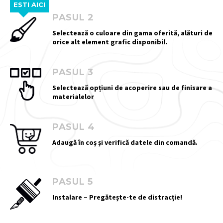
ESTI AICI
PASUL 2
Selectează o culoare din gama oferită, alături de
orice alt element grafic disponibil.
PASUL 3
Selectează opțiuni de acoperire sau de finisare a
materialelor
PASUL 4
Adaugă în coș și verifică datele din comandă.
PASUL 5
Instalare – Pregătește-te de distracție!