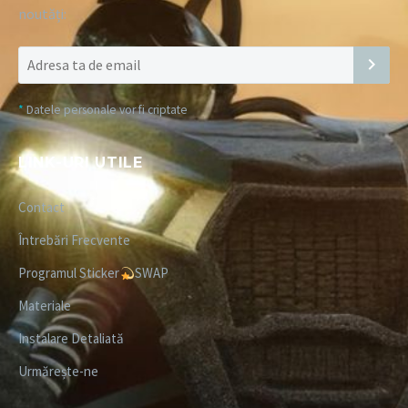
noutăți:
*
Datele personale vor fi criptate
LINK-URI UTILE
Contact
Întrebări Frecvente
Programul Sticker
SWAP
Materiale
Instalare Detaliată
Urmărește-ne