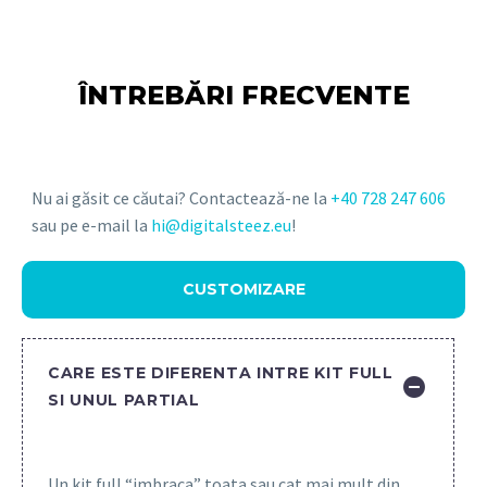
ÎNTREBĂRI FRECVENTE
Nu ai găsit ce căutai? Contactează-ne la
+40 728 247 606
sau pe e-mail la
hi@digitalsteez.eu
!
CUSTOMIZARE
CARE ESTE DIFERENTA INTRE KIT FULL
SI UNUL PARTIAL
Un kit full “imbraca” toata sau cat mai mult din