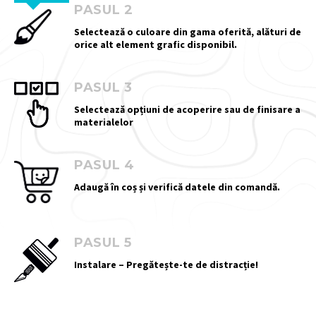
PASUL 2
Selectează o culoare din gama oferită, alături de
orice alt element grafic disponibil.
PASUL 3
Selectează opțiuni de acoperire sau de finisare a
materialelor
PASUL 4
Adaugă în coș și verifică datele din comandă.
PASUL 5
Instalare – Pregătește-te de distracție!