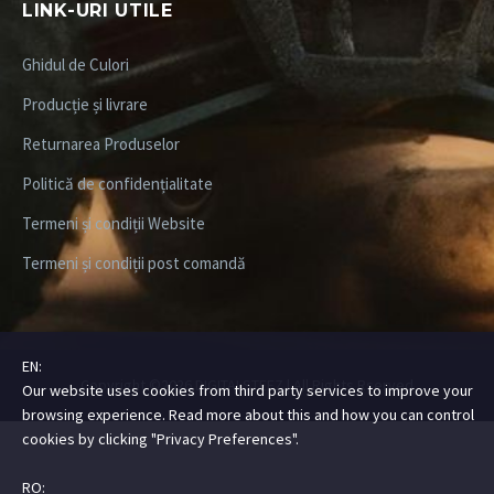
LINK-URI UTILE
Ghidul de Culori
Producție și livrare
Returnarea Produselor
Politică de confidențialitate
Termeni și condiții Website
Termeni și condiții post comandă
EN:
Copyright ©2026
DIGITALSTEEZ
| All Rights Rserved
Our website uses cookies from third party services to improve your
browsing experience. Read more about this and how you can control
cookies by clicking "Privacy Preferences".
RO: