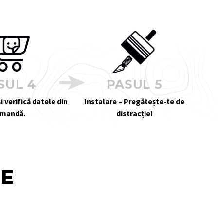
SUL 4
PASUL 5
i verifică datele din
Instalare – Pregătește-te de
mandă.
distracție!
TE