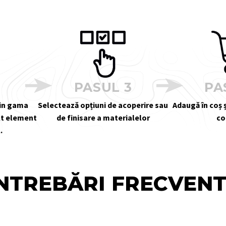
2
PASUL 3
PA
din gama
Selectează opțiuni de acoperire sau
Adaugă în coș ș
alt element
de finisare a materialelor
co
.
NTREBĂRI FRECVEN