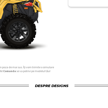
în poza de mai sus. Îți vom trimite o simulare
fel
Comanda
se va potrivi pe modelul tău!
DESPRE DESIGNS