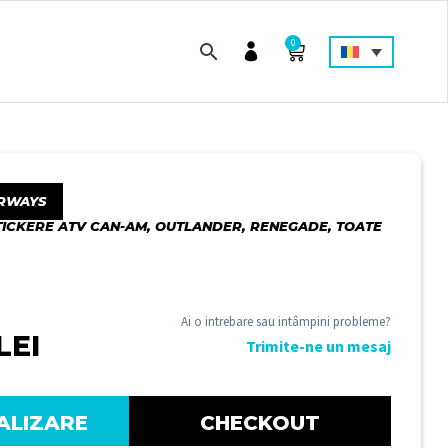
0
RWAYS
TICKERE ATV CAN-AM, OUTLANDER, RENEGADE, TOATE
Ai o intrebare sau intâmpini probleme?
LEI
Trimite-ne un mesaj
ALIZARE
CHECKOUT