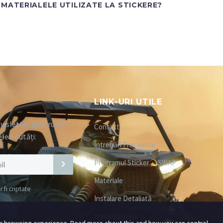
MATERIALELE UTILIZATE LA STICKERE?
LINK-URI UTILE
wsletter pentru a fi
Contact
ele noutăți:
Întrebări Frecvente
Programul Sticker
SWAP
Materiale
fi criptate
Instalare Detaliată
Urmărește-ne