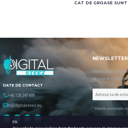
CAT DE GROASE SUNT 
NEWSLETTER
Abonează-te la ne
la curent cu ultim
DATE DE CONTACT
+40 728 247 606
hi@digitalsteez.eu
*
Datele personale vor 
EN: