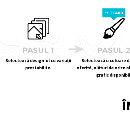
ESTI AICI
PASUL 1
PASUL 
Selectează design-ul cu variații
Selectează o culoare 
prestabilite.
oferită, alături de orice 
grafic disponibil
Î