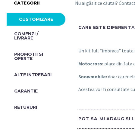
Nu ai găsit ce căutai? Conta
CATEGORII
CUSTOMIZARE
CARE ESTE DIFERENTA 
COMENZI /
LIVRARE
Un kit full “imbraca” toata
PROMOTII SI
OFERTE​
Motocross:
placa din fata 
ALTE INTREBARI​
Snowmobile:
doar carenele
Acestea vor fi consultate cu
GARANTIE
RETURURI
POT SA-MI ADAUG SI 