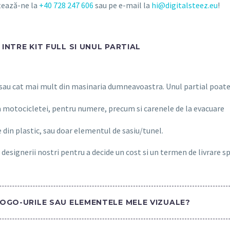
ctează-ne la
+40 728 247 606
sau pe e-mail la
hi@digitalsteez.eu
!
INTRE KIT FULL SI UNUL PARTIAL
 sau cat mai mult din masinaria dumneavoastra. Unul partial poate 
a motocicletei, pentru numere, precum si carenele de la evacuare
 din plastic, sau doar elementul de sasiu/tunel.
 designerii nostri pentru a decide un cost si un termen de livrare s
LOGO-URILE SAU ELEMENTELE MELE VIZUALE?