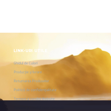
LINK-URI UTILE
Ghidul de Culori
Producție și livrare
Returnarea Produselor
Politică de confidențialitate
Termeni și condiții Website
Termeni și condiții post comandă