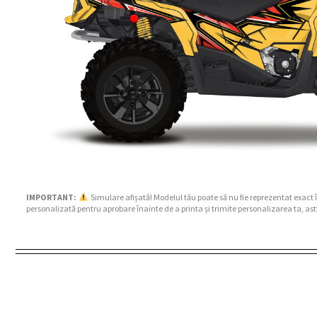
IMPORTANT:
Simulare afișată! Modelul tău poate să nu fie reprezentat exact 
personalizată pentru aprobare înainte de a printa și trimite personalizarea ta, ast