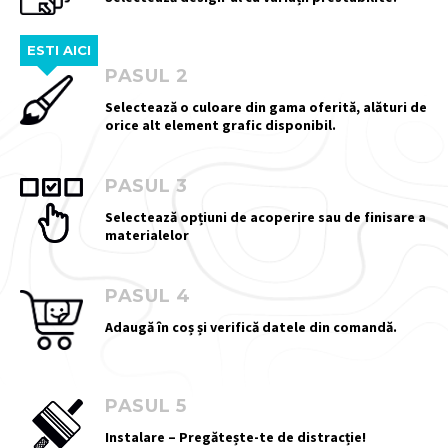
ESTI AICI
PASUL 2
Selectează o culoare din gama oferită, alături de
orice alt element grafic disponibil.
PASUL 3
Selectează opțiuni de acoperire sau de finisare a
materialelor
PASUL 4
Adaugă în coș și verifică datele din comandă.
PASUL 5
Instalare – Pregătește-te de distracție!