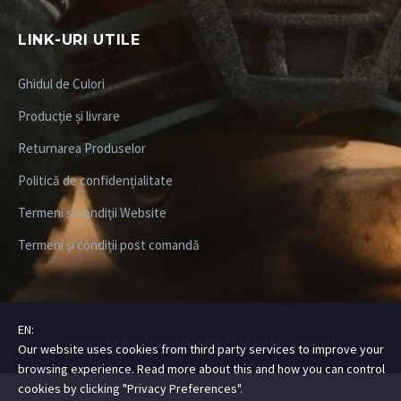
LINK-URI UTILE
Ghidul de Culori
Producție și livrare
Returnarea Produselor
Politică de confidențialitate
Termeni și condiții Website
Termeni și condiții post comandă
EN:
Copyright ©2026
DIGITALSTEEZ
| All Rights Rserved
Our website uses cookies from third party services to improve your
browsing experience. Read more about this and how you can control
cookies by clicking "Privacy Preferences".