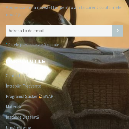
Abonează-te la newsletter pentru a fi la curent cu ultimele
noutăți:
*
Datele personale vor fi criptate
LINK-URI UTILE
Contact
Întrebări Frecvente
Programul Sticker
SWAP
Materiale
Instalare Detaliată
Urmărește-ne