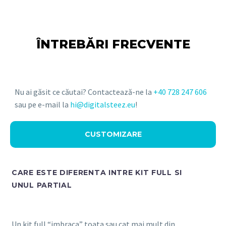
ÎNTREBĂRI FRECVENTE
Nu ai găsit ce căutai? Contactează-ne la
+40 728 247 606
sau pe e-mail la
hi@digitalsteez.eu
!
CUSTOMIZARE
CARE ESTE DIFERENTA INTRE KIT FULL SI
UNUL PARTIAL
Un kit full “imbraca” toata sau cat mai mult din