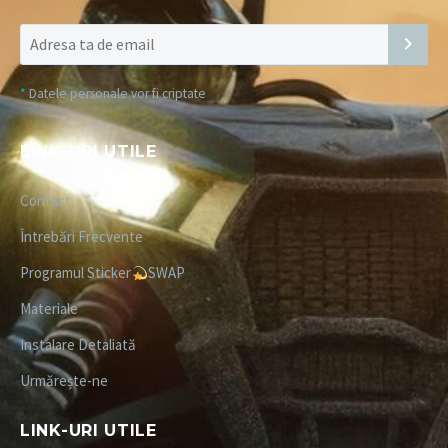
*
Datele personale vor fi criptate
LINK-URI UTILE
Contact
Întrebări Frecvente
Programul Sticker
SWAP
Materiale
Instalare Detaliată
Urmărește-ne
LINK-URI UTILE