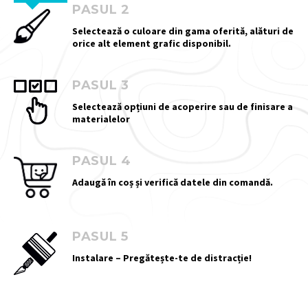
PASUL 2
Selectează o culoare din gama oferită, alături de
orice alt element grafic disponibil.
PASUL 3
Selectează opțiuni de acoperire sau de finisare a
materialelor
PASUL 4
Adaugă în coș și verifică datele din comandă.
PASUL 5
Instalare – Pregătește-te de distracție!