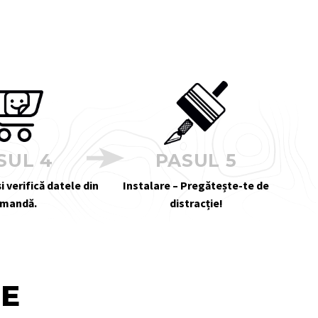
SUL 4
PASUL 5
i verifică datele din
Instalare – Pregătește-te de
mandă.
distracție!
TE