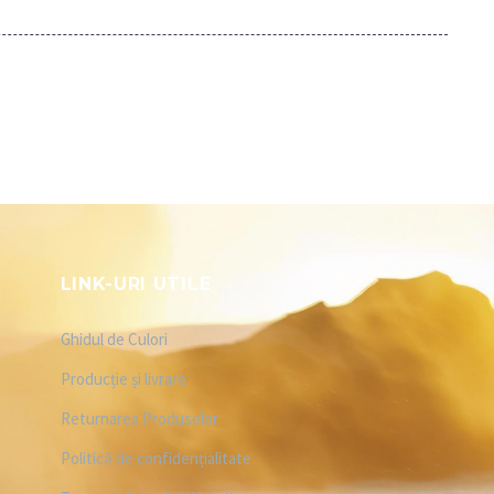
LINK-URI UTILE
Ghidul de Culori
Producție și livrare
Returnarea Produselor
Politică de confidențialitate