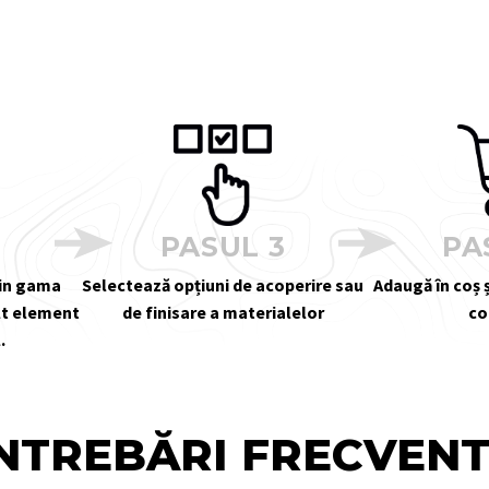
2
PASUL 3
PA
din gama
Selectează opțiuni de acoperire sau
Adaugă în coș ș
alt element
de finisare a materialelor
co
.
NTREBĂRI FRECVEN