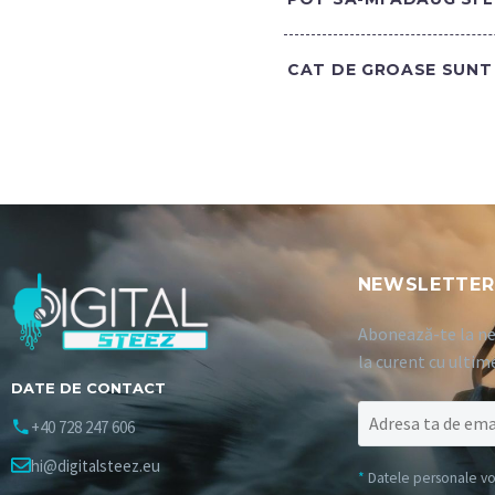
CAT DE GROASE SUNT 
NEWSLETTER
Abonează-te la ne
la curent cu ultim
DATE DE CONTACT
+40 728 247 606
hi@digitalsteez.eu
*
Datele personale vor 