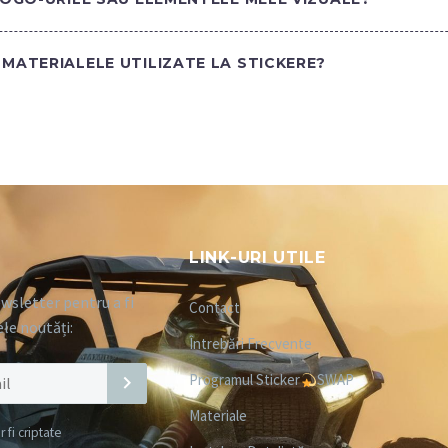
MATERIALELE UTILIZATE LA STICKERE?
LINK-URI UTILE
wsletter pentru a fi
Contact
ele noutăți:
Întrebări Frecvente
Programul Sticker
SWAP
Materiale
fi criptate