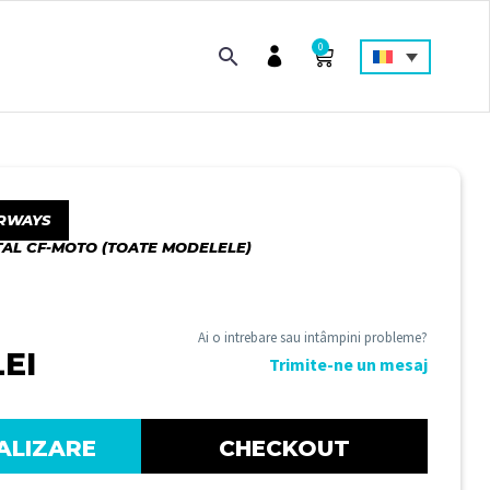
0
RWAYS
TAL CF-MOTO (TOATE MODELELE)
Ai o intrebare sau intâmpini probleme?
LEI
Trimite-ne un mesaj
ALIZARE
CHECKOUT