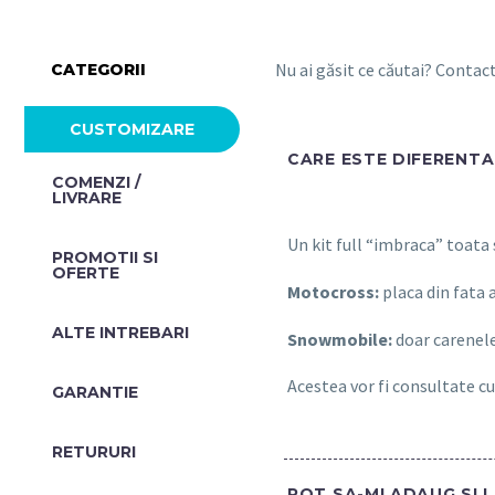
Nu ai găsit ce căutai? Conta
CATEGORII
CUSTOMIZARE
CARE ESTE DIFERENTA 
COMENZI /
LIVRARE
Un kit full “imbraca” toata
PROMOTII SI
OFERTE​
Motocross:
placa din fata 
ALTE INTREBARI​
Snowmobile:
doar carenele
Acestea vor fi consultate cu
GARANTIE
RETURURI
POT SA-MI ADAUG SI 