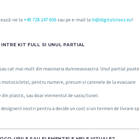
ctează-ne la
+40 728 247 606
sau pe e-mail la
hi@digitalsteez.eu
!
INTRE KIT FULL SI UNUL PARTIAL
 sau cat mai mult din masinaria dumneavoastra. Unul partial poate 
a motocicletei, pentru numere, precum si carenele de la evacuare
 din plastic, sau doar elementul de sasiu/tunel.
 designerii nostri pentru a decide un cost si un termen de livrare s
LOGO-URILE SAU ELEMENTELE MELE VIZUALE?