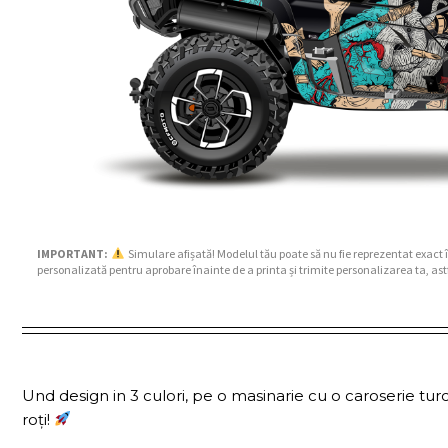
IMPORTANT:
Simulare afișată! Modelul tău poate să nu fie reprezentat exact 
personalizată pentru aprobare înainte de a printa și trimite personalizarea ta, ast
Und design in 3 culori, pe o masinarie cu o caroserie turc
roți!