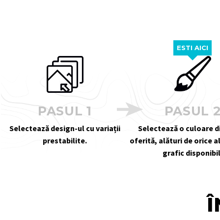
ESTI AICI
PASUL 1
PASUL 
Selectează design-ul cu variații
Selectează o culoare 
prestabilite.
oferită, alături de orice 
grafic disponibil
Î