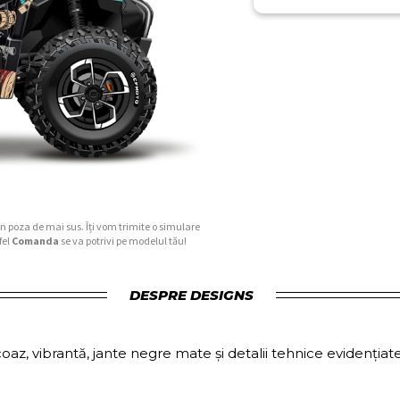
în poza de mai sus. Îți vom trimite o simulare
fel
Comanda
se va potrivi pe modelul tău!
DESPRE DESIGNS
oaz, vibrantă, jante negre mate și detalii tehnice evidențiat