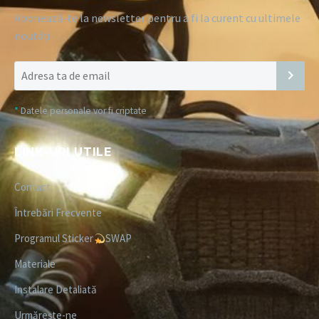
Abonează-te la newsletter pentru a fi la curent cu ultimele
noutăți:
*
Datele personale vor fi criptate
LINK-URI UTILE
Contact
Întrebări Frecvente
Programul Sticker
SWAP
Materiale
Instalare Detaliată
Urmărește-ne