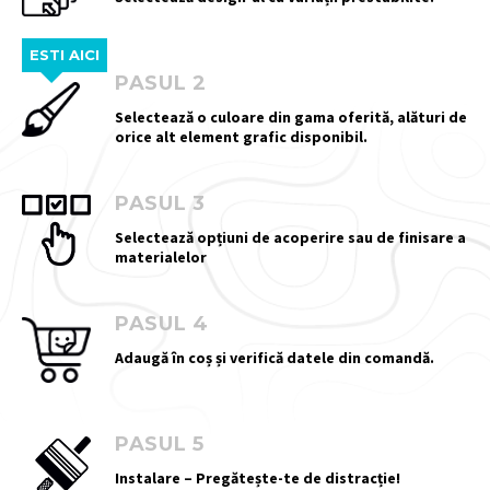
ESTI AICI
PASUL 2
Selectează o culoare din gama oferită, alături de
orice alt element grafic disponibil.
PASUL 3
Selectează opțiuni de acoperire sau de finisare a
materialelor
PASUL 4
Adaugă în coș și verifică datele din comandă.
PASUL 5
Instalare – Pregătește-te de distracție!