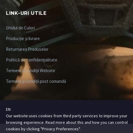
LINK-URI UTILE
Ghidul de Culori
Producție și livrare
Returnarea Produselor
Politică de confidențialitate
Termeni și condiții Website
Termeni și condiții post comandă
EN:
Copyright ©2026
DIGITALSTEEZ
| All Rights Rserved
Our website uses cookies from third party services to improve your
browsing experience. Read more about this and how you can control
cookies by clicking "Privacy Preferences".