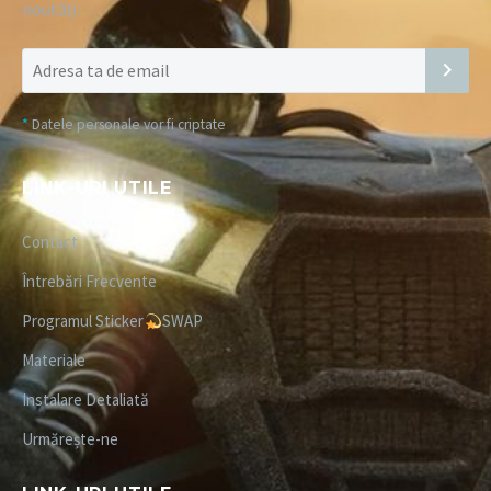
noutăți:
*
Datele personale vor fi criptate
LINK-URI UTILE
Contact
Întrebări Frecvente
Programul Sticker
SWAP
Materiale
Instalare Detaliată
Urmărește-ne