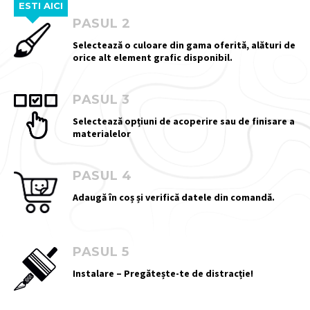
ESTI AICI
PASUL 2
Selectează o culoare din gama oferită, alături de
orice alt element grafic disponibil.
PASUL 3
Selectează opțiuni de acoperire sau de finisare a
materialelor
PASUL 4
Adaugă în coș și verifică datele din comandă.
PASUL 5
Instalare – Pregătește-te de distracție!