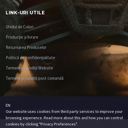
LINK-URI UTILE
Ghidul de Culori
Producție și livrare
Returnarea Produselor
Politică de confidențialitate
Termeni și condiții Website
Termeni și condiții post comandă
EN:
Copyright ©2026
DIGITALSTEEZ
| All Rights Rserved
Our website uses cookies from third party services to improve your
browsing experience. Read more about this and how you can control
cookies by clicking "Privacy Preferences".