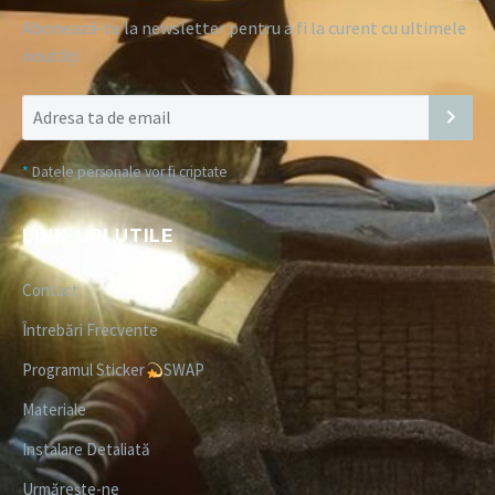
Abonează-te la newsletter pentru a fi la curent cu ultimele
noutăți:
*
Datele personale vor fi criptate
LINK-URI UTILE
Contact
Întrebări Frecvente
Programul Sticker
SWAP
Materiale
Instalare Detaliată
Urmărește-ne