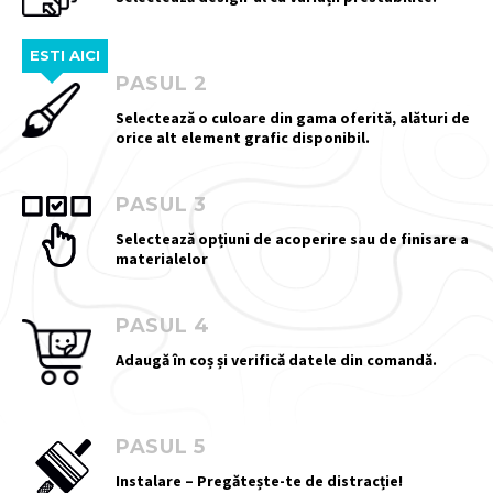
ESTI AICI
PASUL 2
Selectează o culoare din gama oferită, alături de
orice alt element grafic disponibil.
PASUL 3
Selectează opțiuni de acoperire sau de finisare a
materialelor
PASUL 4
Adaugă în coș și verifică datele din comandă.
PASUL 5
Instalare – Pregătește-te de distracție!