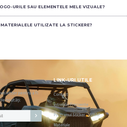
LOGO-URILE SAU ELEMENTELE MELE VIZUALE?
MATERIALELE UTILIZATE LA STICKERE?
LINK-URI UTILE
wsletter pentru a fi
Contact
ele noutăți:
Întrebări Frecvente
Programul Sticker
SWAP
Materiale