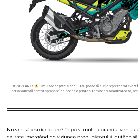
IMPORTANT:
Simulare afișată! Modelul tău poate să nu fie reprezentat exact 
personalizată pentru aprobare înainte de a printa și trimite personalizarea ta, ast
Nu vrei să ieși din tipare? Ții prea mult la brandul vehicul
calitate, mergând pe viziunea producătorului, putând să-