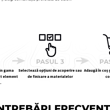
2
PASUL 3
PA
din gama
Selectează opțiuni de acoperire sau
Adaugă în coș ș
alt element
de finisare a materialelor
co
.
NTREBĂRI FRECVEN