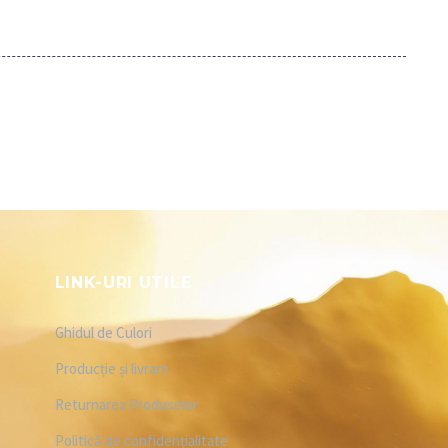
LINK-URI UTILE
Ghidul de Culori
Producție și livrare
Returnarea Produselor
Politică de confidențialitate