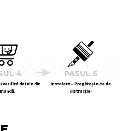
SUL 4
PASUL 5
i verifică datele din
Instalare – Pregătește-te de
mandă.
distracție!
TE