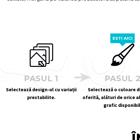
ESTI AICI
PASUL 1
PASUL 
Selectează design-ul cu variații
Selectează o culoare 
prestabilite.
oferită, alături de orice 
grafic disponibil
Î