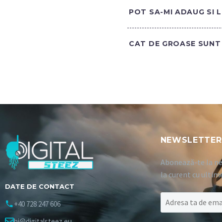
POT SA-MI ADAUG SI 
CAT DE GROASE SUNT 
NEWSLETTER
Abonează-te la ne
la curent cu ultim
DATE DE CONTACT
+40 728 247 606
hi@digitalsteez.eu