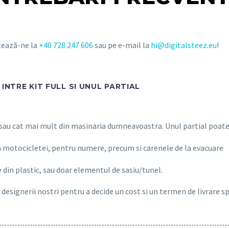
ctează-ne la
+40 728 247 606
sau pe e-mail la
hi@digitalsteez.eu
!
INTRE KIT FULL SI UNUL PARTIAL
 sau cat mai mult din masinaria dumneavoastra. Unul partial poate 
a motocicletei, pentru numere, precum si carenele de la evacuare
 din plastic, sau doar elementul de sasiu/tunel.
 designerii nostri pentru a decide un cost si un termen de livrare s