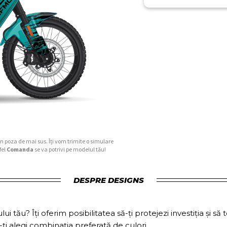
în poza de mai sus. Îți vom trimite o simulare
fel
Comanda
se va potrivi pe modelul tău!
DESPRE DESIGNS
ului tău? Îți oferim posibilitatea să-ți protejezi investiția și
ți alegi combinația preferată de culori.