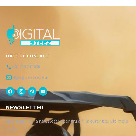
DATE DE CONTACT
+40 728 247 606
hi@digitalsteez.eu
NEWSLETTER
Abonează-te la newsletter pentru a fi la curent cu ultimele
noutăți: