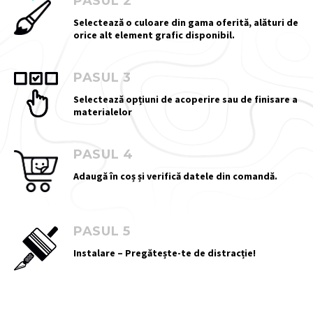
PASUL 2
Selectează o culoare din gama oferită, alături de
orice alt element grafic disponibil.
PASUL 3
Selectează opțiuni de acoperire sau de finisare a
materialelor
PASUL 4
Adaugă în coș și verifică datele din comandă.
PASUL 5
Instalare – Pregătește-te de distracție!