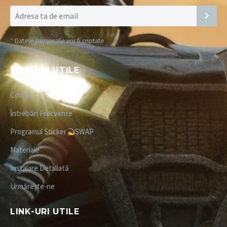
*
Datele personale vor fi criptate
LINK-URI UTILE
Contact
Întrebări Frecvente
Programul Sticker
SWAP
Materiale
Instalare Detaliată
Urmărește-ne
LINK-URI UTILE