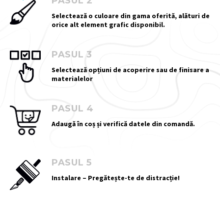
PASUL 2
Selectează o culoare din gama oferită, alături de
orice alt element grafic disponibil.
PASUL 3
Selectează opțiuni de acoperire sau de finisare a
materialelor
PASUL 4
Adaugă în coș și verifică datele din comandă.
PASUL 5
Instalare – Pregătește-te de distracție!