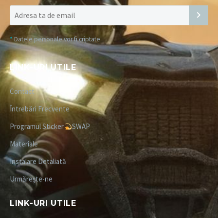
*
Datele personale vor fi criptate
LINK-URI UTILE
Contact
Întrebări Frecvente
Programul Sticker
SWAP
Materiale
Instalare Detaliată
Urmărește-ne
LINK-URI UTILE