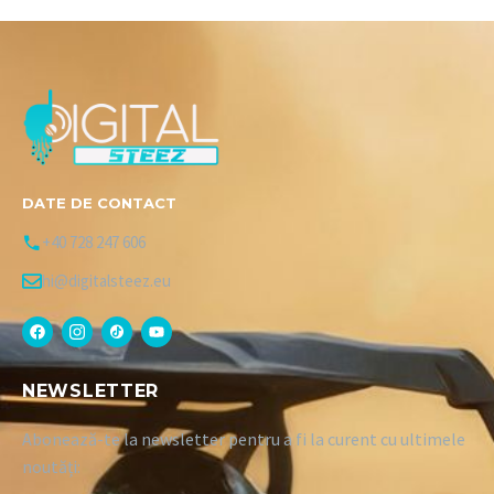
DATE DE CONTACT
+40 728 247 606
hi@digitalsteez.eu
NEWSLETTER
Abonează-te la newsletter pentru a fi la curent cu ultimele
noutăți: