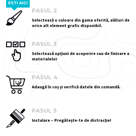
ESTI AICI
PASUL 2
Selectează o culoare din gama oferită, alături de
orice alt element grafic disponibil.
PASUL 3
Selectează opțiuni de acoperire sau de finisare a
materialelor
PASUL 4
Adaugă în coș și verifică datele din comandă.
PASUL 5
Instalare – Pregătește-te de distracție!