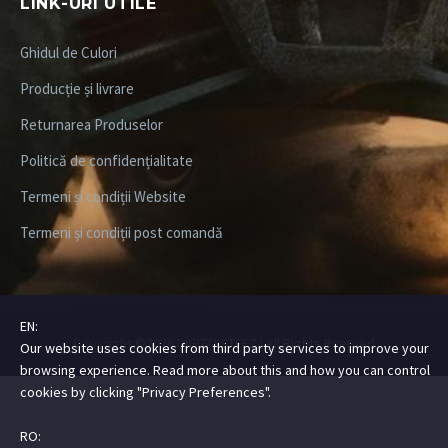
LINK-URI UTILE
Ghidul de Culori
Producție și livrare
Returnarea Produselor
Politică de confidențialitate
Termeni și condiții Website
Termeni și condiții post comandă
EN:
Copyright ©2026
DIGITALSTEEZ
| All Rights Rserved
Our website uses cookies from third party services to improve your
browsing experience. Read more about this and how you can control
cookies by clicking "Privacy Preferences".
RO: