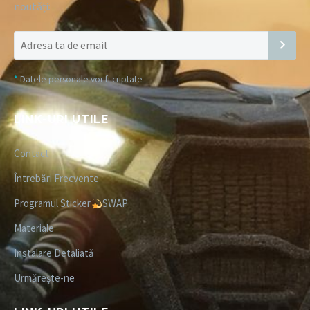
noutăți:
*
Datele personale vor fi criptate
LINK-URI UTILE
Contact
Întrebări Frecvente
Programul Sticker
SWAP
Materiale
Instalare Detaliată
Urmărește-ne