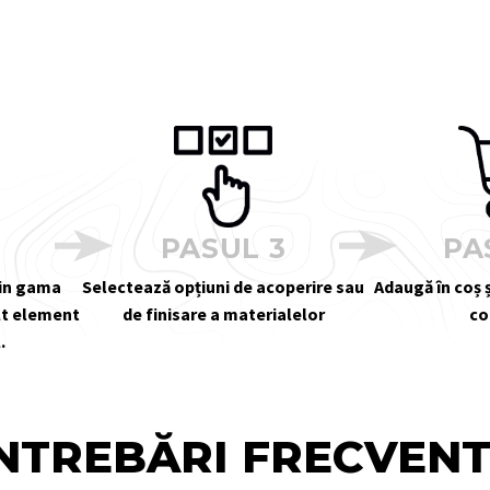
2
PASUL 3
PA
din gama
Selectează opțiuni de acoperire sau
Adaugă în coș ș
alt element
de finisare a materialelor
co
.
NTREBĂRI FRECVEN