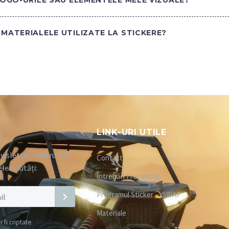
LOGO-URILE SAU ELEMENTELE MELE VIZUALE?
MATERIALELE UTILIZATE LA STICKERE?
LINK-URI UTILE
wsletter pentru a fi
Contact
ele noutăți:
Întrebări Frecvente
Programul Sticker
SWAP
Materiale
fi criptate