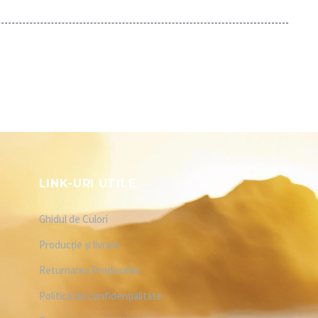
LINK-URI UTILE
Ghidul de Culori
Producție și livrare
Returnarea Produselor
Politică de confidențialitate