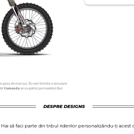
în poza de mai sus. Îți vom trimite o simulare
fel
Comanda
se va potrivi pe modelul tău!
DESPRE DESIGNS
i să faci parte din tribul riderilor personalizându-ți acest 