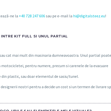
ctează-ne la
+40 728 247 606
sau pe e-mail la
hi@digitalsteez.eu
!
INTRE KIT FULL SI UNUL PARTIAL
 sau cat mai mult din masinaria dumneavoastra. Unul partial poate 
a motocicletei, pentru numere, precum si carenele de la evacuare
 din plastic, sau doar elementul de sasiu/tunel.
 designerii nostri pentru a decide un cost si un termen de livrare s