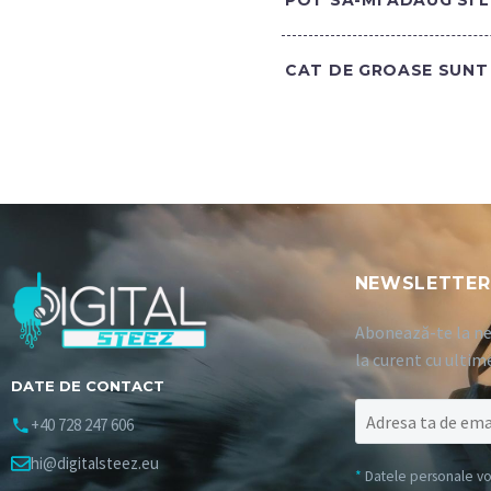
POT SA-MI ADAUG SI 
CAT DE GROASE SUNT 
NEWSLETTER
Abonează-te la ne
la curent cu ultim
DATE DE CONTACT
+40 728 247 606
hi@digitalsteez.eu
*
Datele personale vor 