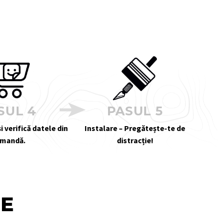
SUL 4
PASUL 5
i verifică datele din
Instalare – Pregătește-te de
mandă.
distracție!
TE