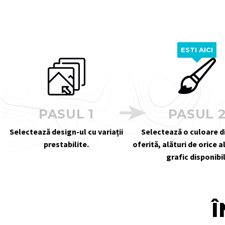
ESTI AICI
PASUL 1
PASUL 
Selectează design-ul cu variații
Selectează o culoare 
prestabilite.
oferită, alături de orice 
grafic disponibil
Î