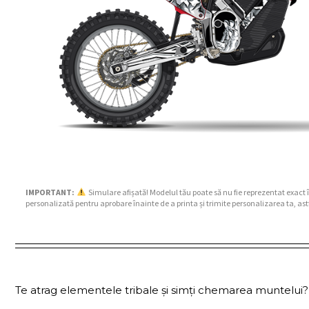
IMPORTANT:
Simulare afișată! Modelul tău poate să nu fie reprezentat exact 
personalizată pentru aprobare înainte de a printa și trimite personalizarea ta, ast
Te atrag elementele tribale și simți chemarea muntelui? Ha