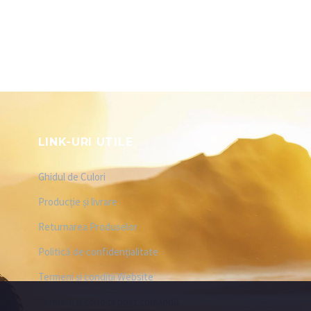
LINK-URI UTILE
Ghidul de Culori
Producție și livrare
Returnarea Produselor
Politică de confidențialitate
Termeni și condiții Website
Termeni și condiții post comandă