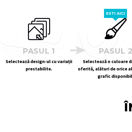
ESTI AICI
PASUL 1
PASUL 
Selectează design-ul cu variații
Selectează o culoare 
prestabilite.
oferită, alături de orice 
grafic disponibil
Î