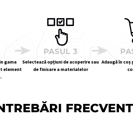
2
PASUL 3
PA
din gama
Selectează opțiuni de acoperire sau
Adaugă în coș ș
alt element
de finisare a materialelor
co
.
NTREBĂRI FRECVEN