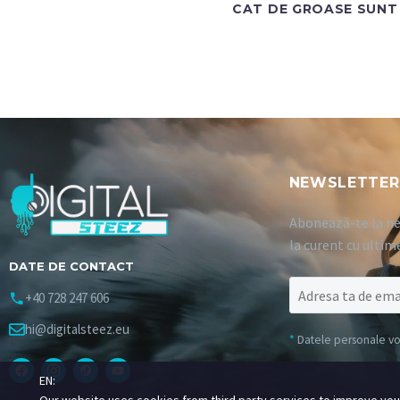
CAT DE GROASE SUNT 
NEWSLETTER
Abonează-te la ne
la curent cu ultim
DATE DE CONTACT
+40 728 247 606
hi@digitalsteez.eu
*
Datele personale vor 
EN: