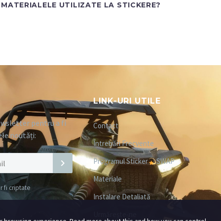
MATERIALELE UTILIZATE LA STICKERE?
LINK-URI UTILE
wsletter pentru a fi
Contact
ele noutăți:
Întrebări Frecvente
Programul Sticker
SWAP
Materiale
fi criptate
Instalare Detaliată
Urmărește-ne