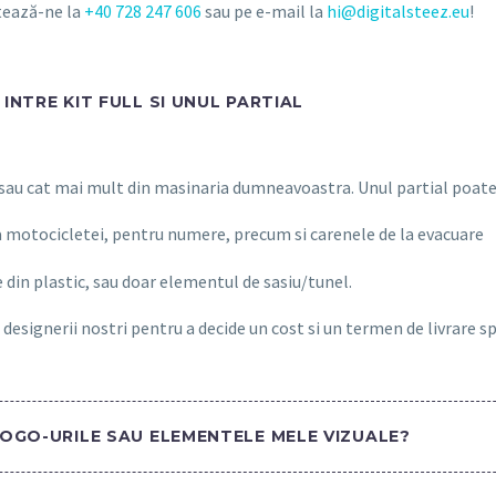
ctează-ne la
+40 728 247 606
sau pe e-mail la
hi@digitalsteez.eu
!
INTRE KIT FULL SI UNUL PARTIAL
 sau cat mai mult din masinaria dumneavoastra. Unul partial poate 
a motocicletei, pentru numere, precum si carenele de la evacuare
 din plastic, sau doar elementul de sasiu/tunel.
 designerii nostri pentru a decide un cost si un termen de livrare s
LOGO-URILE SAU ELEMENTELE MELE VIZUALE?