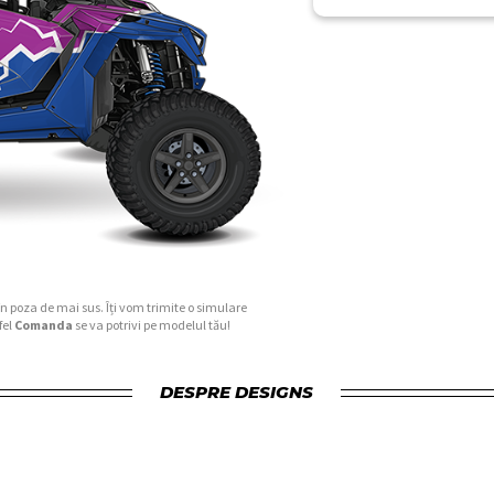
în poza de mai sus. Îți vom trimite o simulare
fel
Comanda
se va potrivi pe modelul tău!
DESPRE DESIGNS