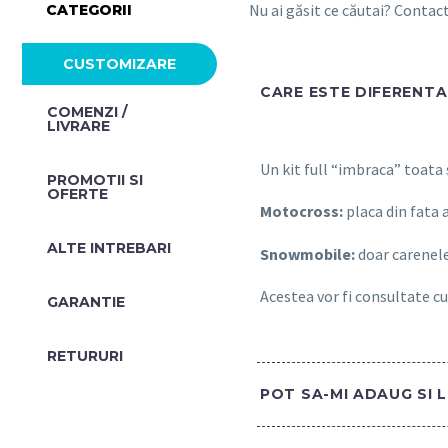
Nu ai găsit ce căutai? Conta
CATEGORII
CUSTOMIZARE
CARE ESTE DIFERENTA 
COMENZI /
LIVRARE
Un kit full “imbraca” toata
PROMOTII SI
OFERTE​
Motocross:
placa din fata 
ALTE INTREBARI​
Snowmobile:
doar carenele
Acestea vor fi consultate cu
GARANTIE
RETURURI
POT SA-MI ADAUG SI 