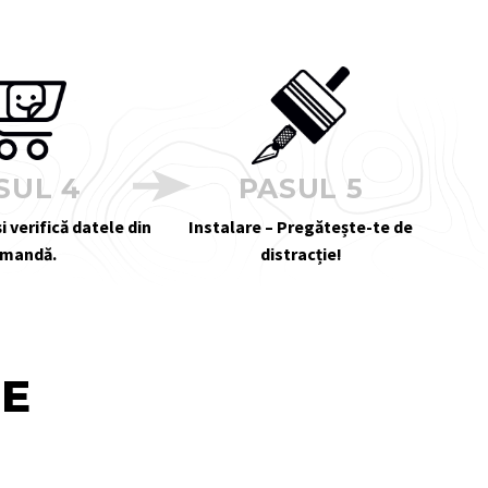
SUL 4
PASUL 5
i verifică datele din
Instalare – Pregătește-te de
mandă.
distracție!
TE