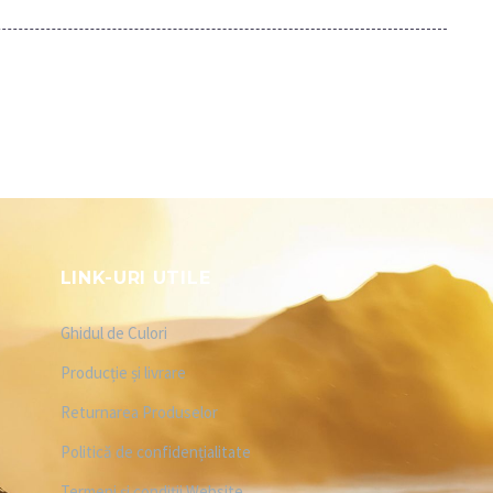
LINK-URI UTILE
Ghidul de Culori
Producție și livrare
Returnarea Produselor
Politică de confidențialitate
Termeni și condiții Website