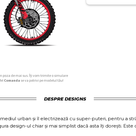
în poza de mai sus. Îți vom trimite o simulare
fel
Comanda
se va potrivi pe modelul tău!
DESPRE DESIGNS
ediul urban și îl electrizează cu super-puteri, pentru a străba
ura design-ul chiar și mai simplist dacă asta îți dorești. Est