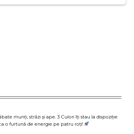
te munți, străzi și ape. 3 Culori îți stau la dispoziție
e ca o furtună de energie pe patru roți!