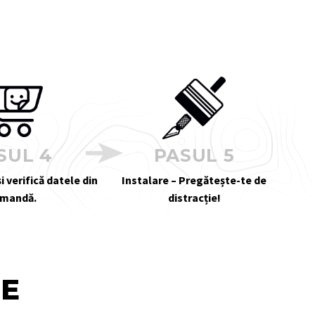
SUL 4
PASUL 5
i verifică datele din
Instalare – Pregătește-te de
mandă.
distracție!
TE