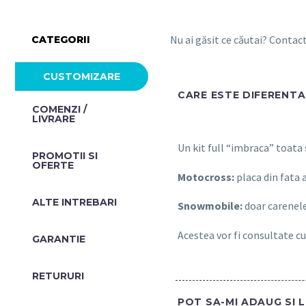
Nu ai găsit ce căutai? Conta
CATEGORII
CUSTOMIZARE
CARE ESTE DIFERENTA 
COMENZI /
LIVRARE
Un kit full “imbraca” toata
PROMOTII SI
OFERTE​
Motocross:
placa din fata 
ALTE INTREBARI​
Snowmobile:
doar carenele
Acestea vor fi consultate cu
GARANTIE
RETURURI
POT SA-MI ADAUG SI 