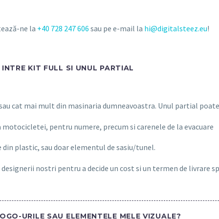
ctează-ne la
+40 728 247 606
sau pe e-mail la
hi@digitalsteez.eu
!
INTRE KIT FULL SI UNUL PARTIAL
 sau cat mai mult din masinaria dumneavoastra. Unul partial poate 
a motocicletei, pentru numere, precum si carenele de la evacuare
 din plastic, sau doar elementul de sasiu/tunel.
 designerii nostri pentru a decide un cost si un termen de livrare s
LOGO-URILE SAU ELEMENTELE MELE VIZUALE?