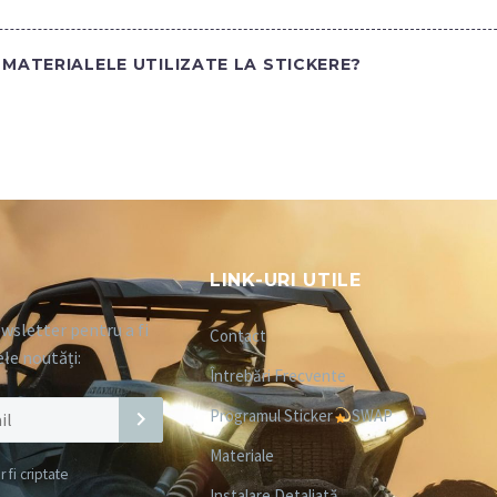
MATERIALELE UTILIZATE LA STICKERE?
LINK-URI UTILE
wsletter pentru a fi
Contact
ele noutăți:
Întrebări Frecvente
Programul Sticker
SWAP
Materiale
fi criptate
Instalare Detaliată