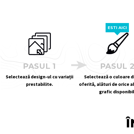
ESTI AICI
PASUL 1
PASUL 
Selectează design-ul cu variații
Selectează o culoare 
prestabilite.
oferită, alături de orice 
grafic disponibil
Î