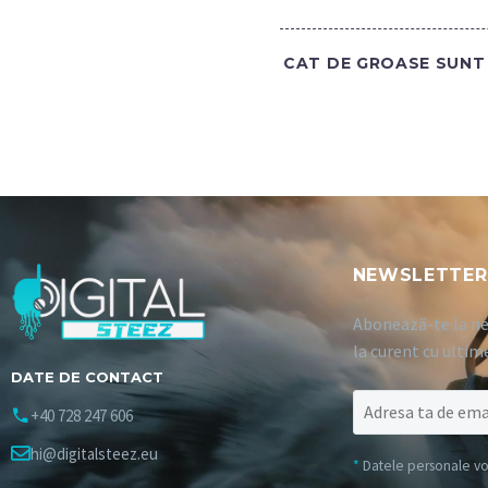
CAT DE GROASE SUNT 
NEWSLETTER
Abonează-te la ne
la curent cu ultim
DATE DE CONTACT
+40 728 247 606
hi@digitalsteez.eu
*
Datele personale vor 