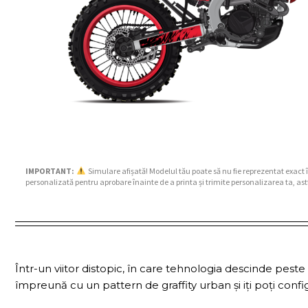
IMPORTANT:
Simulare afișată! Modelul tău poate să nu fie reprezentat exact 
personalizată pentru aprobare înainte de a printa și trimite personalizarea ta, ast
Într-un viitor distopic, în care tehnologia descinde peste m
împreună cu un pattern de graffity urban și iți poți config