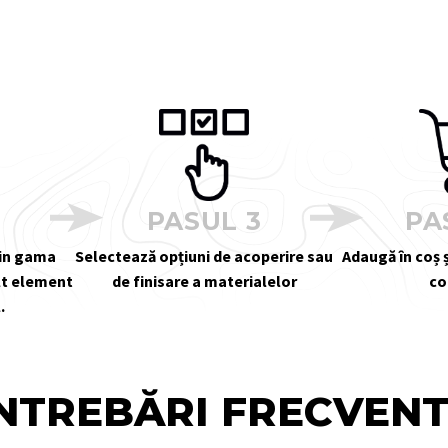
2
PASUL 3
PA
din gama
Selectează opțiuni de acoperire sau
Adaugă în coș ș
alt element
de finisare a materialelor
co
.
NTREBĂRI FRECVEN