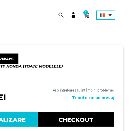
0
RWAYS
ITY HONDA (TOATE MODELELE)
Ai o intrebare sau intâmpini probleme?
EI
Trimite-ne un mesaj
ALIZARE
CHECKOUT