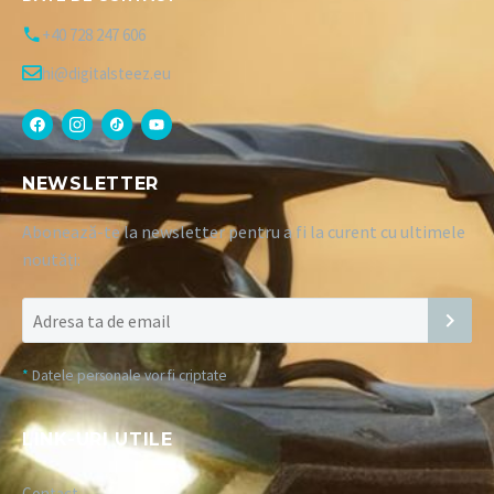
+40 728 247 606
hi@digitalsteez.eu
NEWSLETTER
Abonează-te la newsletter pentru a fi la curent cu ultimele
noutăți:
*
Datele personale vor fi criptate
LINK-URI UTILE
Contact