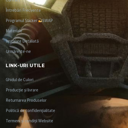
Întrebări Frecvente
Programul Sticker
SWAP
Materiale
Instalare Detaliată
Urmărește-ne
LINK-URI UTILE
Ghidul de Culori
Producție și livrare
Returnarea Produselor
Politică de confidențialitate
Termeni și condiții Website