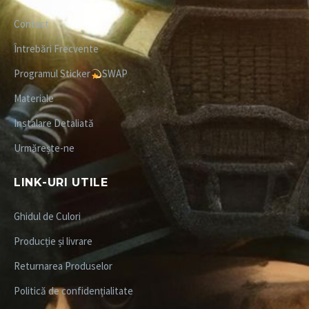
Contact
Întrebări Frecvente
Programul Sticker
SWAP
Materiale
Instalare Detaliată
Urmărește-ne
LINK-URI UTILE
Ghidul de Culori
Producție și livrare
Returnarea Produselor
Politică de confidențialitate