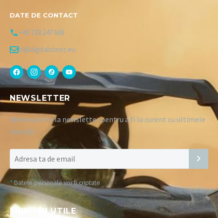
DATE DE CONTACT
+40 728 247 606
hi@digitalsteez.eu
NEWSLETTER
Abonează-te la newsletter pentru a fi la curent cu ultimele
noutăți:
*
Datele personale vor fi criptate
LINK-URI UTILE